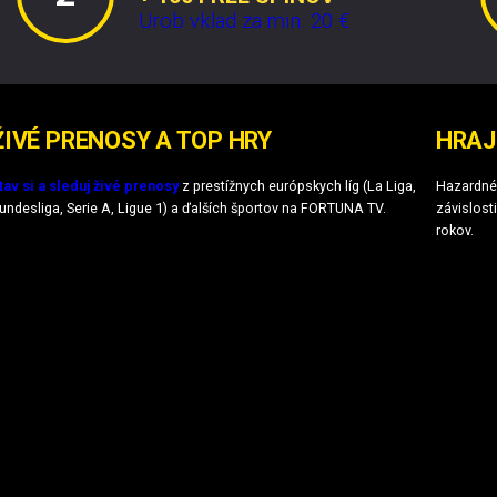
Urob vklad za min. 20 €
ŽIVÉ PRENOSY A TOP HRY
HRAJ
tav si a sleduj živé prenosy
z prestížnych európskych líg (La Liga,
Hazardné 
undesliga, Serie A, Ligue 1) a ďalších športov na FORTUNA TV.
závislost
rokov.
CHCEM BONUSY
Ko