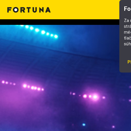
Fo
Za 
Prejsť
str
na
méd
obsah
tla
súh
P