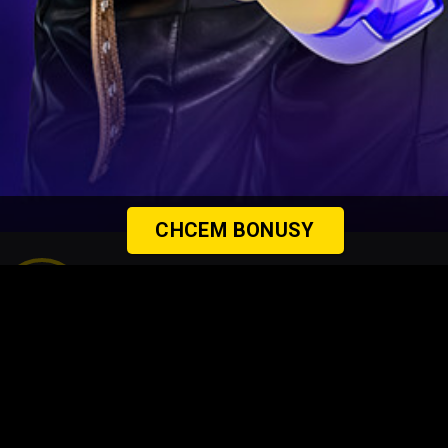
CHCEM BONUSY
10 € FREE BET + 100 FREE SPINOV
len za registráciu
ĎALŠÍ 10 € FREE BET
+ 100 FREE SPINOV