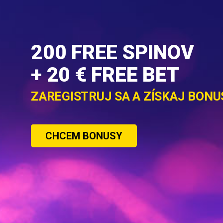
200 FREE SPINOV
+ 20 € FREE BET
ZAREGISTRUJ SA A ZÍSKAJ BONU
CHCEM BONUSY