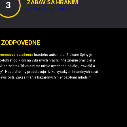
ZABAV SA HRANÍM
vo Fortuna Casine
 ZODPOVEDNE
bonusové zatočenia
hracieho automatu. Získané Spiny je
odohrať do 7 dní na vybraných hrách. Plné znenie pravidiel a
 sa zobrazí kliknutím na nižšie uvedené tlačidlo „Pravidlá a
“. Hazardné hry predstavujú riziko vysokých finančných strát
závislosti. Zákaz hrania hazardných hier osobám mladším
kov.