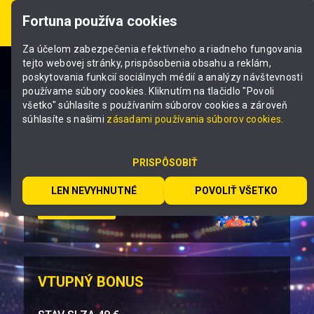
Fortuna používa cookies
Za účelom zabezpečenia efektívneho a riadneho fungovania
Prejsť
tejto webovej stránky, prispôsobenia obsahu a reklám,
na
poskytovania funkcií sociálnych médií a analýzy návštevnosti
obsah
používame súbory cookies. Kliknutím na tlačidlo "Povoli
všetko" súhlasíte s používaním súborov cookies a zároveň
súhlasíte s našimi
zásadami používania súborov cookies
.
ZÍSKAJ STÁVKU ZADARMO
PRISPÔSOBIŤ
HRAJ 5+1 S FORTUNOU!
LEN NEVYHNUTNÉ
POVOLIŤ VŠETKO
Chcem hrať
VTUPNÝ BONUS