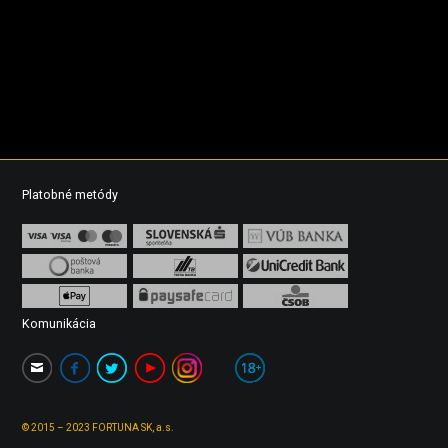
Platobné metódy
Komunikácia
© 2015 – 2023 FORTUNA SK, a.s.