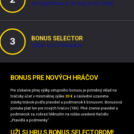
za registráciu a na svoj prvý vklad
BONUS SELECTOR
Vyber si z 3 bonusov
BONUS PRE NOVÝCH HRÁČOV
Pre získanie plnej výšky vstupného bonusu je potrebný vklad na
hráčsky účet v minimálnej výške
20 €
a následné uzavretie
stávky/stávok podľa pravidiel a podmienok k bonusom. Bonusová
ponuka platí len pre nových hráčov (18+). Plné znenie pravidiel a
podmienok sa zobrazí kliknutím na nižšie uvedené tlačidlo
„Pravidlá a podmienky“.
UŽI SI HRU S BONUS SELECTOROM!