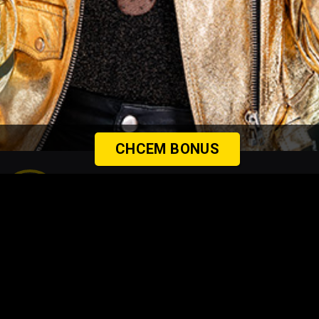
CHCEM BONUS
ZAREGISTRUJ SA
jednoducho online
ZÍSKAJ VSTUPNÝ BONUS
na svoj prvý vklad