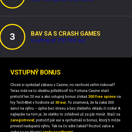
BAV SA S CRASH GAMES
a vyhraj až 250 000 eur
VSTUPNÝ BONUS
Chceš si vyskúšať zábavu v Casine, no nechceš veľmi riskovať?
Teraz máš na to ideálnu príležitosť! Vo Fortuna Casine stačí
pretočiť len 20 eur a ako vstupný bonus získaš
300 free spinov
na
hry Tech4Bet v hodnote až
30 eur
.
To znamená, že ťa čaká 300
šancí na výhru – úplne bez stresu a bez ďalšieho vkladu či rizika! A
najlepšie na tom je, že všetko to zvládneš už za pár minút. Stačí sa
zaregistrovať
,
pretočiť pár eur a vychutnáš si bonus, ktorý ti môže
priniesť nadupanú výhru. Tak na čo ešte čakáš? Roztoč valce a
vydaj sa na šťastnú
jazdu za výhrami
!