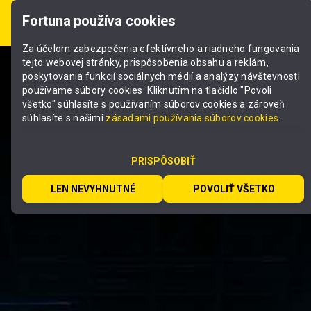
Fortuna používa cookies
Za účelom zabezpečenia efektívneho a riadneho fungovania
Prejsť
tejto webovej stránky, prispôsobenia obsahu a reklám,
na
poskytovania funkcií sociálnych médií a analýzy návštevnosti
obsah
používame súbory cookies. Kliknutím na tlačidlo "Povoli
všetko" súhlasíte s používaním súborov cookies a zároveň
súhlasíte s našimi
zásadami používania súborov cookies
.
ZÍSKAJ 20 € FREE BET
LEN ZA REGISTRÁCIU
PRISPÔSOBIŤ
+ 30 € ZA PRVÝ VKLAD!
LEN NEVYHNUTNÉ
POVOLIŤ VŠETKO