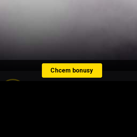
Chcem bonusy
20 € FREE BET + 50 FREE SPINOV
len za registráciu
30 € FREE BET