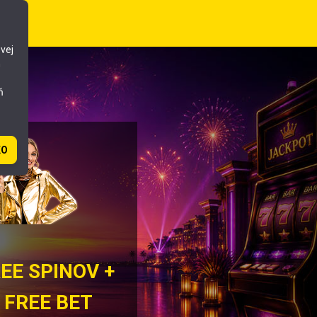
vej
h
ň
KO
REE SPINOV +
€ FREE BET