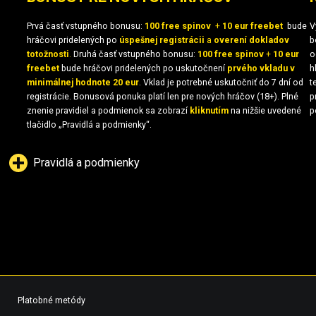
Prvá časť vstupného bonusu:
100 free spinov
+
10 eur freebet
bude
V
hráčovi pridelených po
úspešnej registrácii
a
overení dokladov
b
totožnosti
.
Druhá časť vstupného bonusu:
100 free spinov
+
10 eur
o
freebet
bude hráčovi pridelených po uskutočnení
prvého vkladu v
h
minimálnej hodnote 20 eur
. Vklad je potrebné uskutočniť do 7 dní od
t
registrácie. Bonusová ponuka platí len pre nových hráčov (18+). Plné
p
znenie pravidiel a podmienok sa zobrazí
kliknutím
na nižšie uvedené
p
tlačidlo „Pravidlá a podmienky“.
Pravidlá a podmienky
Platobné metódy