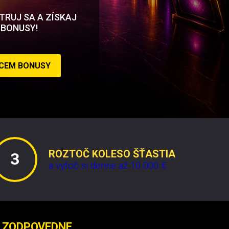
TRUJ SA A ZÍSKAJ
BONUSY!
CEM BONUSY
ROZTOČ KOLESO ŠŤASTIA
a vytoč si denne až 10 000 €
 ZODPOVEDNE