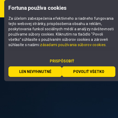
Fortuna používa cookies
Registrácia
Za účelom zabezpečenia efektívneho a riadneho fungovania
Prejsť
tejto webovej stránky, prispôsobenia obsahu a reklám,
na
poskytovania funkcií sociálnych médií a analýzy návštevnosti
obsah
používame súbory cookies. Kliknutím na tlačidlo "Povoli
všetko" súhlasíte s používaním súborov cookies a zároveň
STAV SI NA MS U20
súhlasíte s našimi
zásadami používania súborov cookies
.
ZA
50 € BEZ RIZIKA
PRISPÔSOBIŤ
A SLEDUJ ZÁPASY NAŠICH NAŽIVO!
LEN NEVYHNUTNÉ
POVOLIŤ VŠETKO