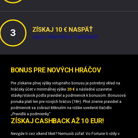
ZÍSKAJ 10 € NASPÄŤ
využi Víkendový Cashback
BONUS PRE NOVÝCH HRÁČOV
Pre získanie plnej výšky vstupného bonusu je potrebný vklad na
hráčsky účet v minimálnej výške
20 €
a následné uzavretie
stávky/stávok podľa pravidiel a podmienok k bonusom. Bonusová
ponuka platí len pre nových hráčov (18+). Plné znenie pravidiel a
podmienok sa zobrazí kliknutím na nižšie uvedené tlačidlo
„Pravidlá a podmienky“.
ZÍSKAJ CASHBACK AŽ 10 EUR!
Nevyjde ti cez víkend tiket? Nemusíš zúfať. Vo Fortune ti vždy v