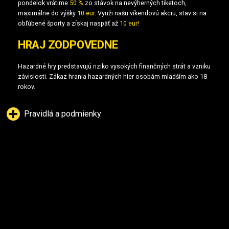
pondelok vrátime
50 %
zo stávok na nevýherných tiketoch,
maximálne do výšky
10 eur.
Využi našu víkendovú akciu, stav si na
obľúbené športy a získaj naspäť až
10 eur!
HRAJ ZODPOVEDNE
Hazardné hry predstavujú riziko vysokých finančných strát a vzniku
závislosti. Zákaz hrania hazardných hier osobám mladším ako 18
rokov.
Pravidlá a podmienky