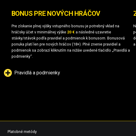
BONUS PRE NOVÝCH HRÁČOV
Pre získanie plnej výšky vstupného bonusu je potrebný vklad na
N
hráčsky účet v minimálnej výške
20 €
a následné uzavretie
p
stávky/stávok podľa pravidiel a podmienok k bonusom. Bonusová
d
ponuka platí len pre nových hráčov (18+). Plné znenie pravidiel a
a
podmienok sa zobrazí kliknutím na nižšie uvedené tlačidlo „Pravidlá a
podmienky“.
Pravidlá a podmienky
Platobné metódy