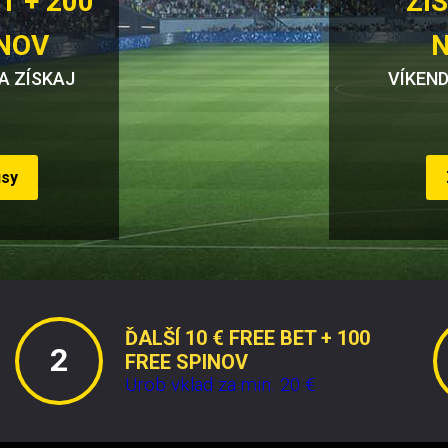
T + 200
ZÍ
INOV
A ZÍSKAJ
VÍKEN
sy
ĎALŠÍ 10 € FREE BET + 100
FREE SPINOV
Urob vklad za min. 20 €