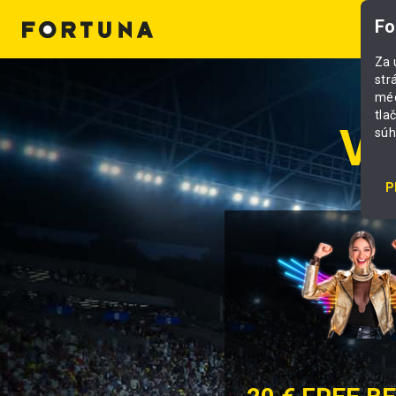
Fo
Za 
Prejsť
str
na
méd
obsah
tla
VY
súh
P